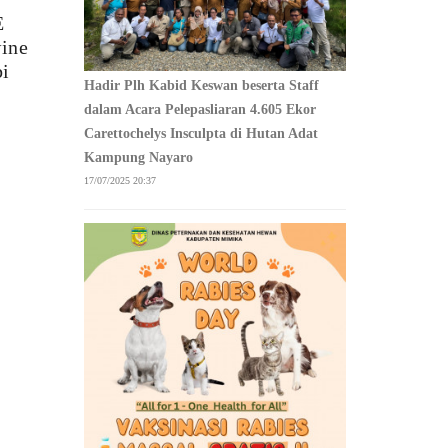
E
ine
bi
Hadir Plh Kabid Keswan beserta Staff
dalam Acara Pelepasliaran 4.605 Ekor
Carettochelys Insculpta di Hutan Adat
Kampung Nayaro
17/07/2025 20:37