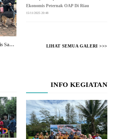
Ekonomis Peternak OAP Di Riau
15/11/2025 20:48
Pelayanan Vaksin Rabies Gratis Sambut HUT Riau Ke-28
LIHAT SEMUA GALERI >>>
INFO KEGIATAN