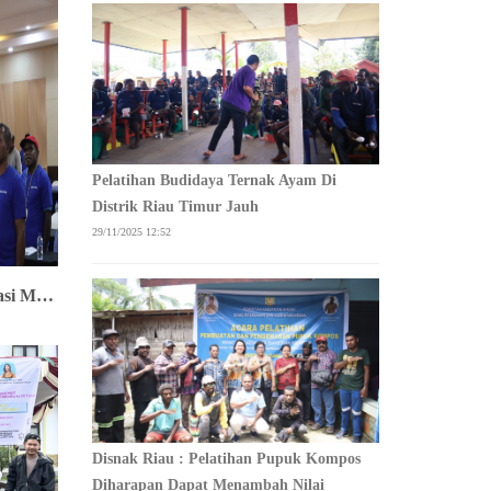
Pelatihan Budidaya Ternak Ayam Di
Distrik Riau Timur Jauh
29/11/2025 12:52
Peternak OAP Dalam Partisipasi Mengikuti Pelatihan Budidaya Ternak Ayam Buras
Disnak Riau : Pelatihan Pupuk Kompos
Diharapan Dapat Menambah Nilai